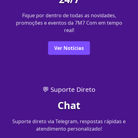
Fique por dentro de todas as novidades,
promoções e eventos da 7M7 Com em tempo
real!
Ver Notícias
💬 Suporte Direto
Chat
Suporte direto via Telegram, respostas rápidas e
atendimento personalizado!