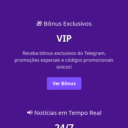
🎁 Bônus Exclusivos
VIP
Receba bônus exclusivos do Telegram,
promoções especiais e códigos promocionais
únicos!
Ver Bônus
📢 Notícias em Tempo Real
24/7