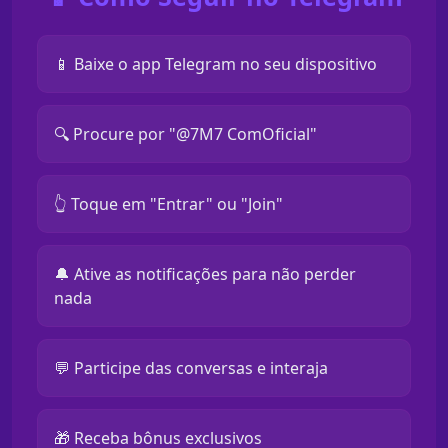
📱 Baixe o app Telegram no seu dispositivo
🔍 Procure por "@7M7 ComOficial"
👆 Toque em "Entrar" ou "Join"
🔔 Ative as notificações para não perder
nada
💬 Participe das conversas e interaja
🎁 Receba bônus exclusivos