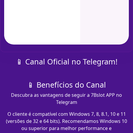
📱 Canal Oficial no Telegram!
📱 Benefícios do Canal
Descubra as vantagens de seguir a 7Bslot APP no
Telegram
O cliente é compatível com Windows 7, 8, 8.1, 10 e 11
(versões de 32 e 64 bits). Recomendamos Windows 10
ou superior para melhor performance e