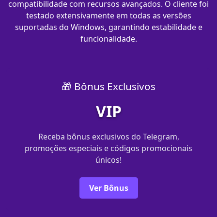
compatibilidade com recursos avançados. O cliente foi
testado extensivamente em todas as versões
suportadas do Windows, garantindo estabilidade e
funcionalidade.
🎁 Bônus Exclusivos
VIP
Receba bônus exclusivos do Telegram,
promoções especiais e códigos promocionais
únicos!
Ver Bônus