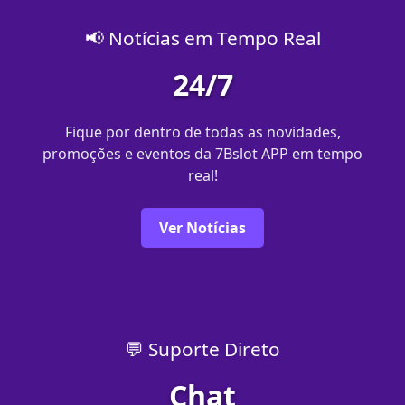
📢 Notícias em Tempo Real
24/7
Fique por dentro de todas as novidades,
promoções e eventos da 7Bslot APP em tempo
real!
Ver Notícias
💬 Suporte Direto
Chat