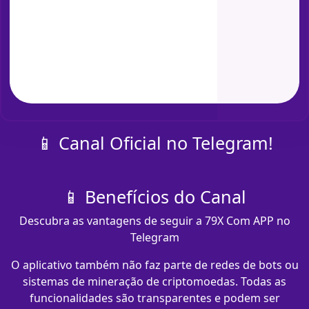
📱 Canal Oficial no Telegram!
📱 Benefícios do Canal
Descubra as vantagens de seguir a 79X Com APP no
Telegram
O aplicativo também não faz parte de redes de bots ou
sistemas de mineração de criptomoedas. Todas as
funcionalidades são transparentes e podem ser