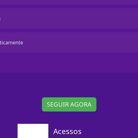
a
aticamente
SEGUIR AGORA
Acessos