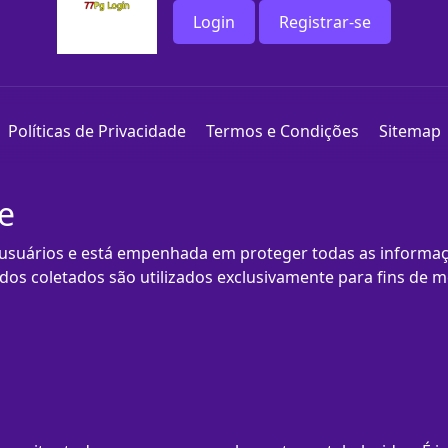
Login
Registrar-se
Políticas de Privacidade
Termos e Condições
Sitemap
de
s usuários e está empenhada em proteger todas as informa
os coletados são utilizados exclusivamente para fins de m