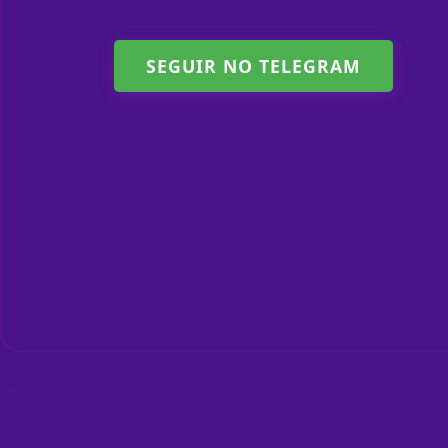
SEGUIR NO TELEGRAM