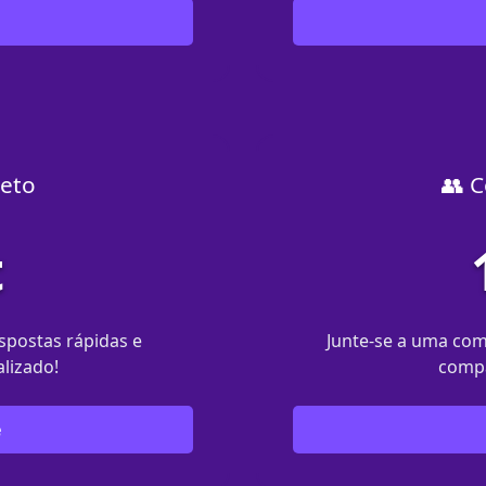
reto
👥 
t
espostas rápidas e
Junte-se a uma com
lizado!
compa
e