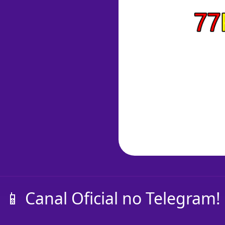
📱 Canal Oficial no Telegram!