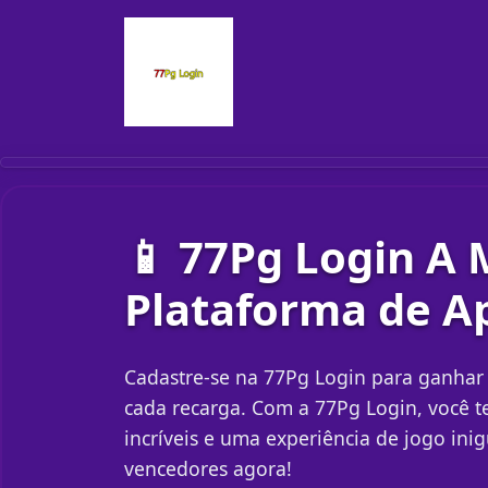
📱 77Pg Login A 
Plataforma de A
Cadastre-se na 77Pg Login para ganhar
cada recarga. Com a 77Pg Login, você 
incríveis e uma experiência de jogo inig
vencedores agora!