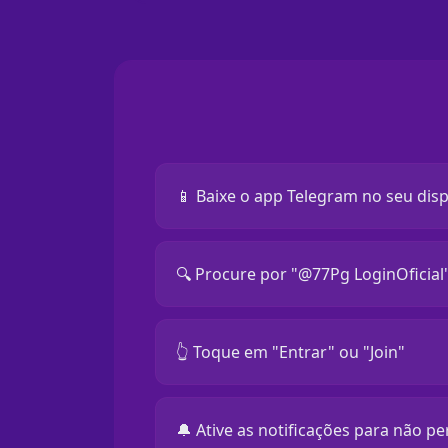
📱 Baixe o app Telegram no seu disp
🔍 Procure por "@77Pg LoginOficial
👆 Toque em "Entrar" ou "Join"
🔔 Ative as notificações para não p