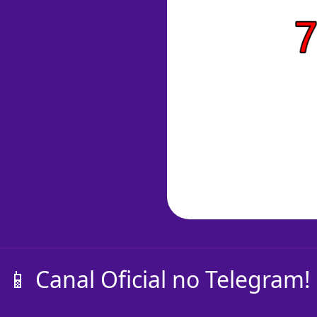
📱 Canal Oficial no Telegram!