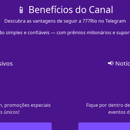
📱 Benefícios do Canal
Descubra as vantagens de seguir a 777Rio no Telegram
são simples e confiáveis — com prêmios milionários e supor
sivos
📢 Notí
m, promoções especiais
Fique por dentro d
s únicos!
eventos d