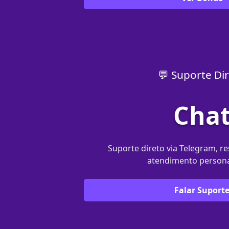
💬 Suporte Di
Cha
Suporte direto via Telegram, r
atendimento persona
Falar Suport