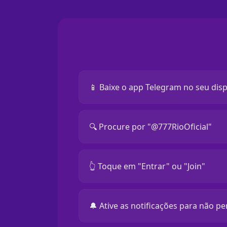
📱 Baixe o app Telegram no seu disp
🔍 Procure por "@777RioOficial"
👆 Toque em "Entrar" ou "Join"
🔔 Ative as notificações para não p