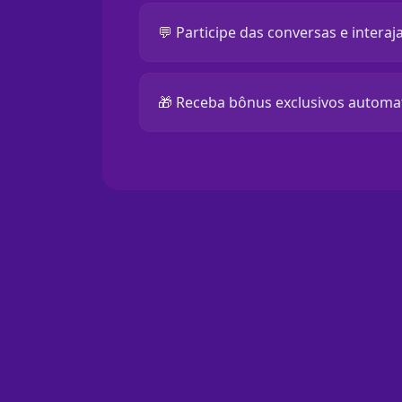
💬 Participe das conversas e interaj
🎁 Receba bônus exclusivos autom