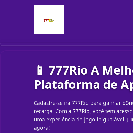
📱 777Rio A Melh
Plataforma de A
Cadastre-se na 777Rio para ganhar bôn
recarga. Com a 777Rio, você tem acesso
uma experiência de jogo inigualável. J
agora!