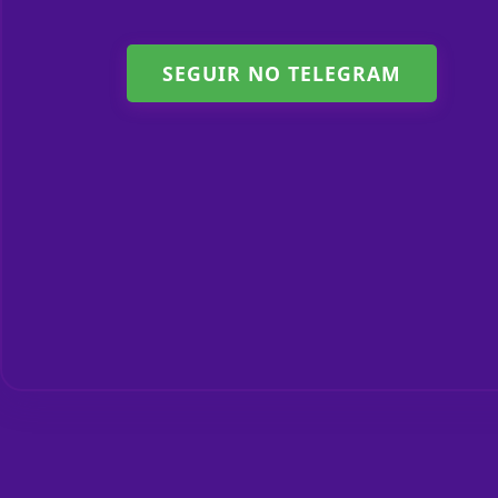
SEGUIR NO TELEGRAM