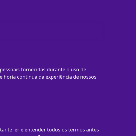
pessoais fornecidas durante o uso de
elhoria contínua da experiência de nossos
tante ler e entender todos os termos antes