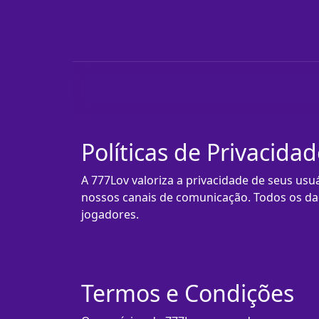
Políticas de Privacida
A 777Lov valoriza a privacidade de seus us
nossos canais de comunicação. Todos os dad
jogadores.
Termos e Condições