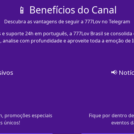
📱 Benefícios do Canal
Descubra as vantagens de seguir a 777Lov no Telegram
 e suporte 24h em português, a 777Lov Brasil se consolid
a, analise com profundidade e aproveite toda a emoção de In
sivos
📢 Notí
m, promoções especiais
Fique por dentro d
s únicos!
eventos d