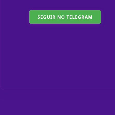
SEGUIR NO TELEGRAM