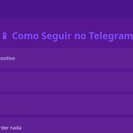
📱 Como Seguir no Telegram
ositivo
erder nada