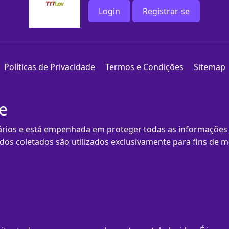
Login
Registrar-se
Políticas de Privacidade
Termos e Condições
Sitemap
de
uários e está empenhada em proteger todas as informações
os coletados são utilizados exclusivamente para fins de m