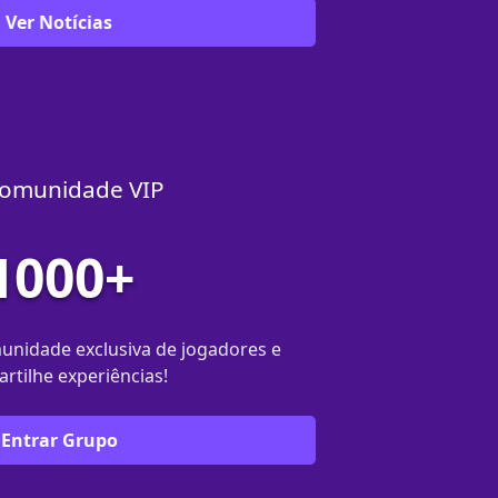
Ver Notícias
Comunidade VIP
1000+
unidade exclusiva de jogadores e
rtilhe experiências!
Entrar Grupo