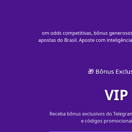
om odds competitivas, bônus generosos
apostas do Brasil. Aposte com inteligênci
🎁 Bônus Exclu
VIP
Receba bônus exclusivos do Telegra
e códigos promocionai