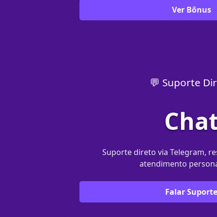
Ver Bônus
💬 Suporte Di
Cha
Suporte direto via Telegram, r
atendimento persona
Falar Suport