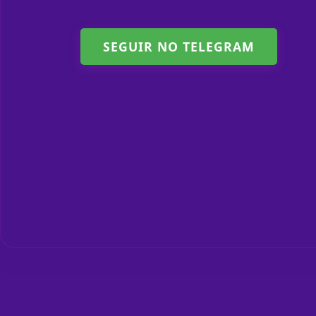
SEGUIR NO TELEGRAM