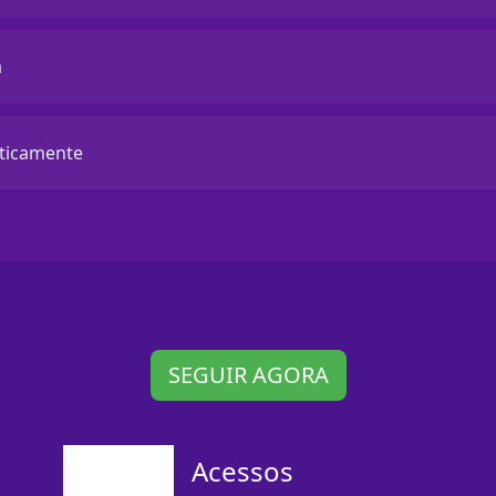
a
aticamente
SEGUIR AGORA
Acessos