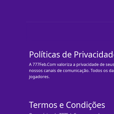
Políticas de Privacida
A 777Feb.Com valoriza a privacidade de se
nossos canais de comunicação. Todos os dad
jogadores.
Termos e Condições