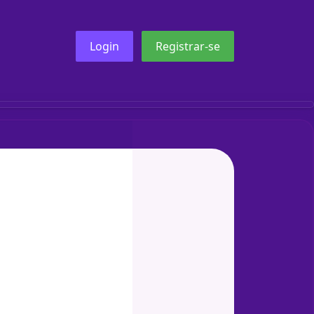
Login
Registrar-se