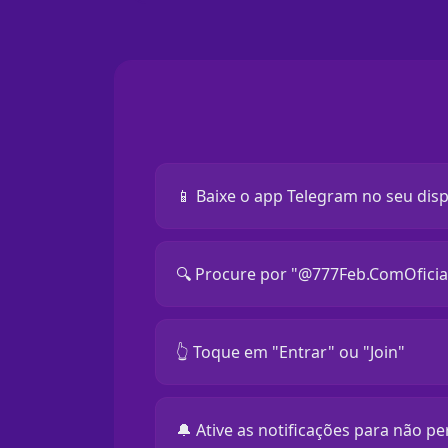
📱 Baixe o app Telegram no seu disp
🔍 Procure por "@777Feb.ComOficia
👆 Toque em "Entrar" ou "Join"
🔔 Ative as notificações para não p