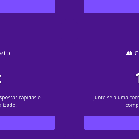
reto
👥 
t
espostas rápidas e
Junte-se a uma com
lizado!
compa
e