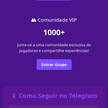
👥 Comunidade VIP
1000+
Junte-se a uma comunidade exclusiva de
jogadores e compartilhe experiências!
Entrar Grupo
📱 Como Seguir no Telegram