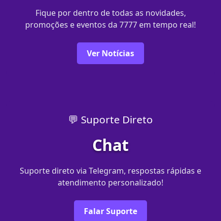
Fique por dentro de todas as novidades,
promoções e eventos da 7777 em tempo real!
Ver Notícias
💬 Suporte Direto
Chat
Suporte direto via Telegram, respostas rápidas e
atendimento personalizado!
Falar Suporte