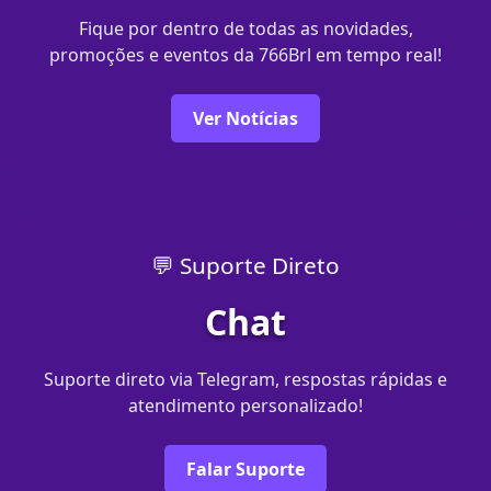
Fique por dentro de todas as novidades,
promoções e eventos da 766Brl em tempo real!
Ver Notícias
💬 Suporte Direto
Chat
Suporte direto via Telegram, respostas rápidas e
atendimento personalizado!
Falar Suporte