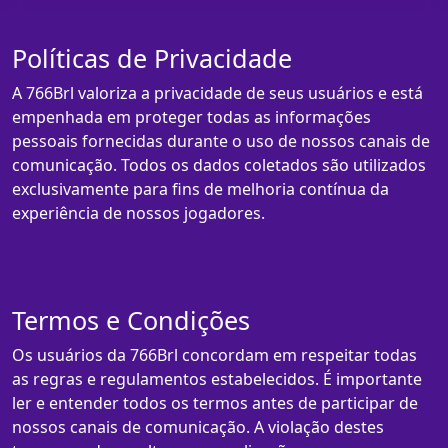
Políticas de Privacidade
A 766Brl valoriza a privacidade de seus usuários e está
empenhada em proteger todas as informações
pessoais fornecidas durante o uso de nossos canais de
comunicação. Todos os dados coletados são utilizados
exclusivamente para fins de melhoria contínua da
experiência de nossos jogadores.
Termos e Condições
Os usuários da 766Brl concordam em respeitar todas
as regras e regulamentos estabelecidos. É importante
ler e entender todos os termos antes de participar de
nossos canais de comunicação. A violação destes