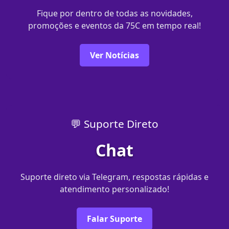
Fique por dentro de todas as novidades,
promoções e eventos da 75C em tempo real!
Ver Notícias
💬 Suporte Direto
Chat
Suporte direto via Telegram, respostas rápidas e
atendimento personalizado!
Falar Suporte