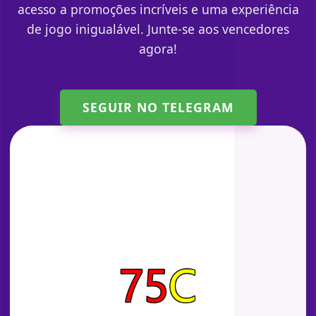
acesso a promoções incríveis e uma experiência
de jogo inigualável. Junte-se aos vencedores
agora!
SEGUIR NO TELEGRAM