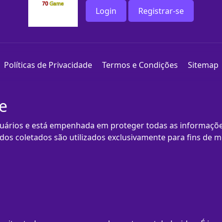
Login
Registrar-se
Políticas de Privacidade
Termos e Condições
Sitemap
de
usuários e está empenhada em proteger todas as informaçõe
os coletados são utilizados exclusivamente para fins de m