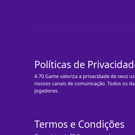
Políticas de Privacida
A 70 Game valoriza a privacidade de seus 
nossos canais de comunicação. Todos os dad
jogadores.
Termos e Condições