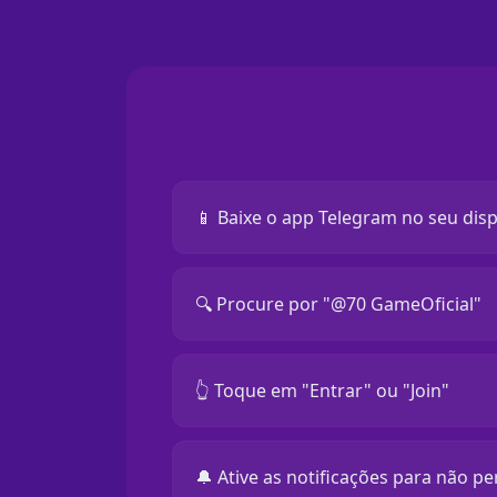
📱 Baixe o app Telegram no seu disp
🔍 Procure por "@70 GameOficial"
👆 Toque em "Entrar" ou "Join"
🔔 Ative as notificações para não p