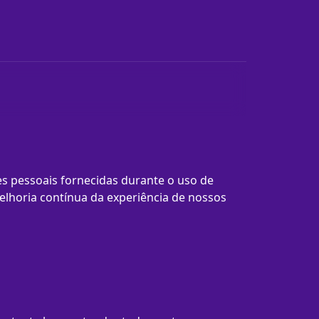
s pessoais fornecidas durante o uso de
elhoria contínua da experiência de nossos