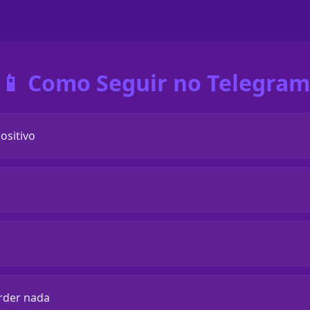
📱 Como Seguir no Telegram
ositivo
erder nada