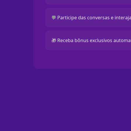
💬 Participe das conversas e interaj
🎁 Receba bônus exclusivos autom