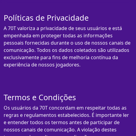
Políticas de Privacidade
A 70T valoriza a privacidade de seus usuários e está
empenhada em proteger todas as informações
pessoais fornecidas durante o uso de nossos canais de
comunicação. Todos os dados coletados são utilizados
exclusivamente para fins de melhoria contínua da
experiência de nossos jogadores.
Termos e Condições
Os usuários da 70T concordam em respeitar todas as
regras e regulamentos estabelecidos. É importante ler
e entender todos os termos antes de participar de
nossos canais de comunicação. A violação destes