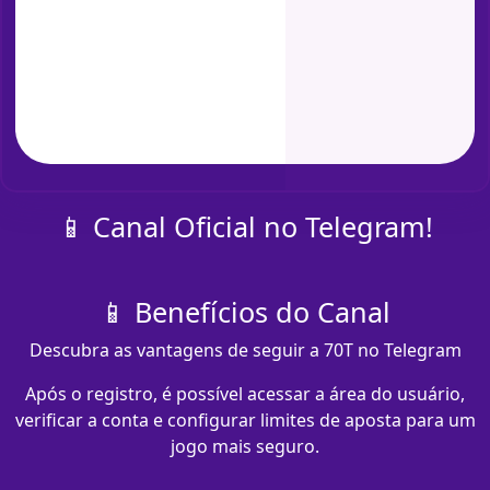
📱 Canal Oficial no Telegram!
📱 Benefícios do Canal
Descubra as vantagens de seguir a 70T no Telegram
Após o registro, é possível acessar a área do usuário,
verificar a conta e configurar limites de aposta para um
jogo mais seguro.