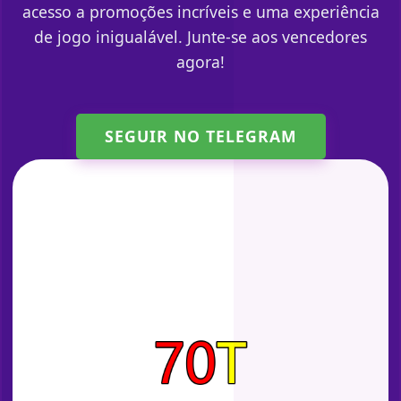
acesso a promoções incríveis e uma experiência
de jogo inigualável. Junte-se aos vencedores
agora!
SEGUIR NO TELEGRAM