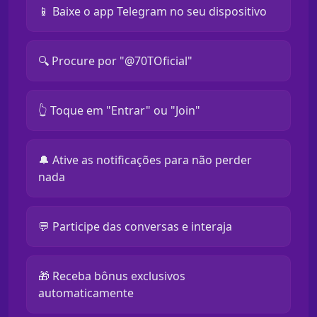
📱 Baixe o app Telegram no seu dispositivo
🔍 Procure por "@70TOficial"
👆 Toque em "Entrar" ou "Join"
🔔 Ative as notificações para não perder
nada
💬 Participe das conversas e interaja
🎁 Receba bônus exclusivos
automaticamente