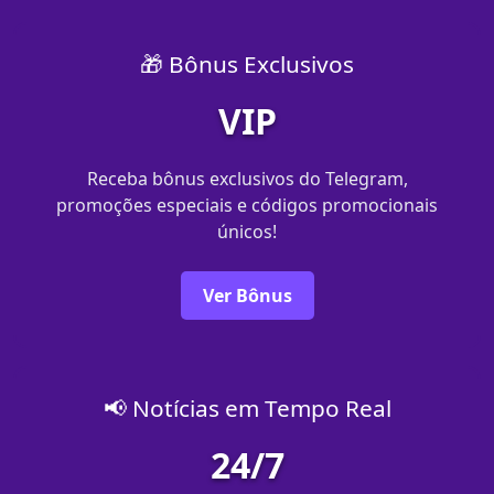
🎁 Bônus Exclusivos
VIP
Receba bônus exclusivos do Telegram,
promoções especiais e códigos promocionais
únicos!
Ver Bônus
📢 Notícias em Tempo Real
24/7