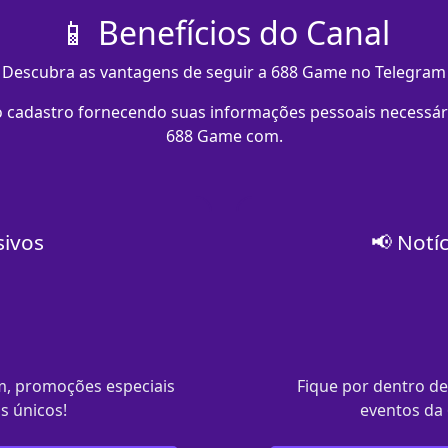
📱 Benefícios do Canal
Descubra as vantagens de seguir a 688 Game no Telegram
 cadastro fornecendo suas informações pessoais necessária
688 Game com​.
sivos
📢 Notí
m, promoções especiais
Fique por dentro d
s únicos!
eventos da