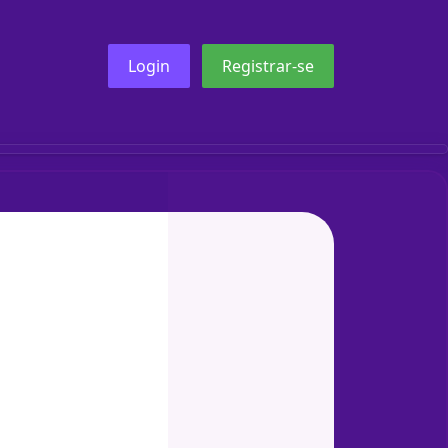
Login
Registrar-se