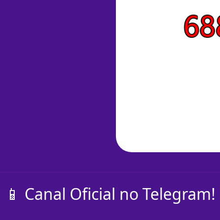
📱 Canal Oficial no Telegram!