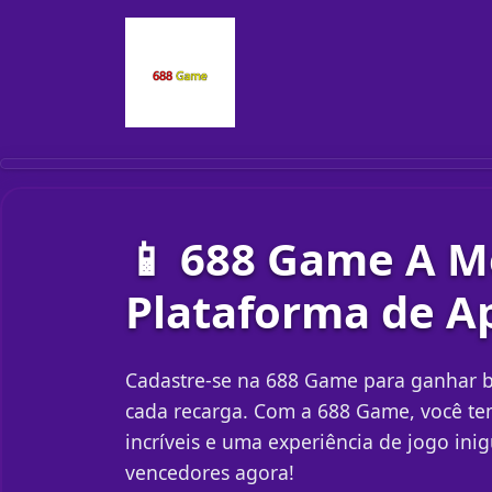
📱 688 Game A M
Plataforma de A
Cadastre-se na 688 Game para ganhar 
cada recarga. Com a 688 Game, você t
incríveis e uma experiência de jogo inig
vencedores agora!