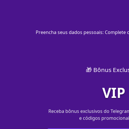
Preencha seus dados pessoais: Complete o
🎁 Bônus Exclu
VIP
Receba bônus exclusivos do Telegra
e códigos promocionai