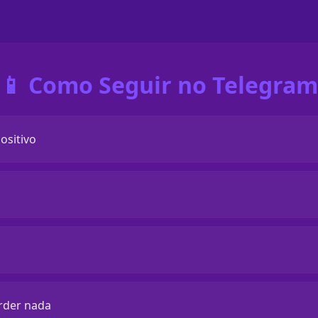
📱 Como Seguir no Telegram
ositivo
erder nada