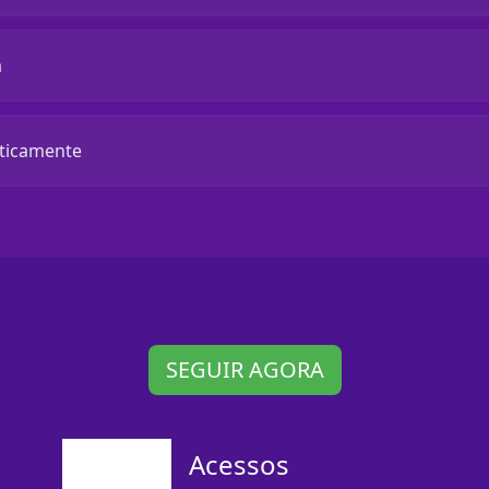
a
aticamente
SEGUIR AGORA
Acessos