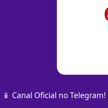
📱 Canal Oficial no Telegram!