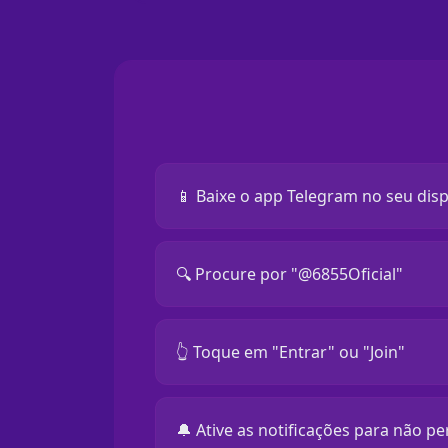
📱 Baixe o app Telegram no seu disp
🔍 Procure por "@6855Oficial"
👆 Toque em "Entrar" ou "Join"
🔔 Ative as notificações para não p