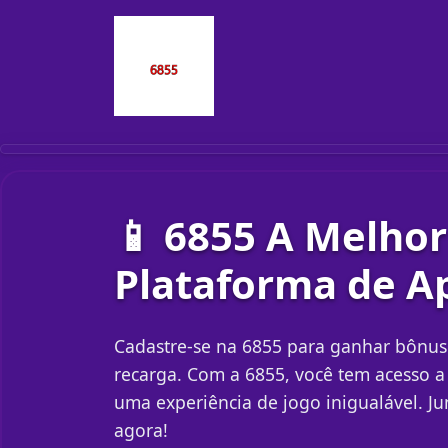
📱 6855 A Melhor
Plataforma de A
Cadastre-se na 6855 para ganhar bônus
recarga. Com a 6855, você tem acesso a
uma experiência de jogo inigualável. J
agora!