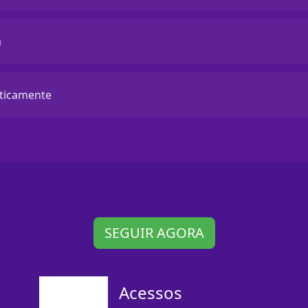
a
aticamente
SEGUIR AGORA
Acessos