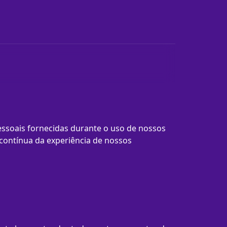
essoais fornecidas durante o uso de nossos
 contínua da experiência de nossos