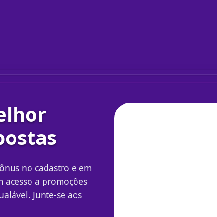
elhor
postas
ônus no cadastro e em
m acesso a promoções
ualável. Junte-se aos