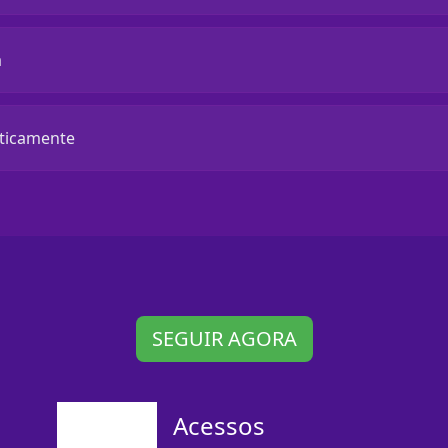
a
aticamente
SEGUIR AGORA
Acessos