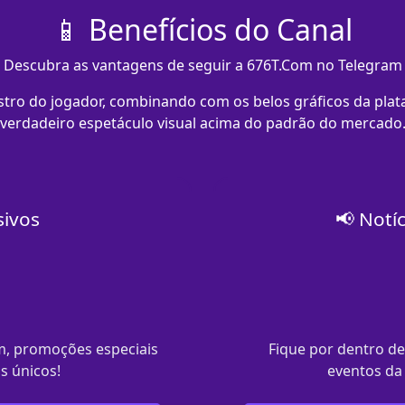
📱 Benefícios do Canal
Descubra as vantagens de seguir a 676T.Com no Telegram
astro do jogador, combinando com os belos gráficos da plat
verdadeiro espetáculo visual acima do padrão do mercado
sivos
📢 Notí
m, promoções especiais
Fique por dentro d
s únicos!
eventos da