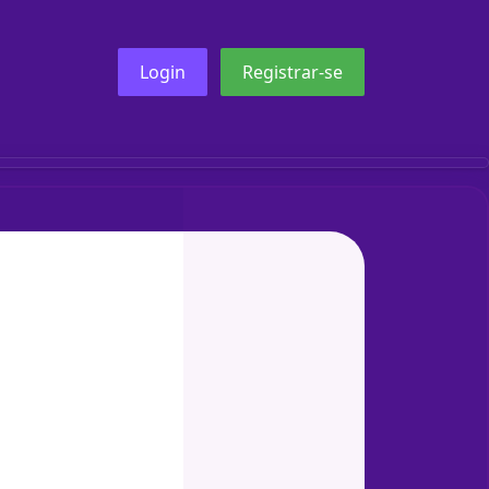
Login
Registrar-se