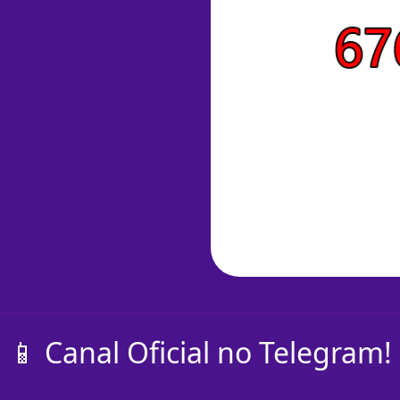
📱 Canal Oficial no Telegram!