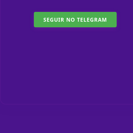
SEGUIR NO TELEGRAM