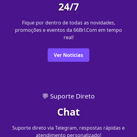
24/7
Fique por dentro de todas as novidades,
promoções e eventos da 66Brl.Com em tempo
real!
Ver Notícias
💬 Suporte Direto
Chat
Suporte direto via Telegram, respostas rápidas e
atendimento personalizado!