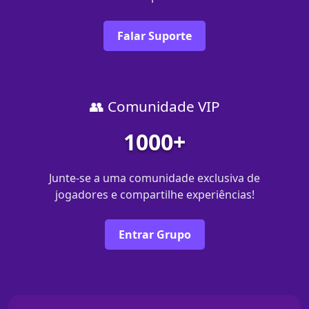
Falar Suporte
👥 Comunidade VIP
1000+
Junte-se a uma comunidade exclusiva de
jogadores e compartilhe experiências!
Entrar Grupo