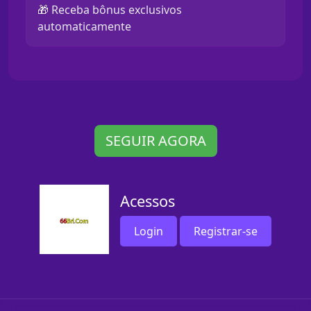
🎁 Receba bônus exclusivos
automaticamente
SEGUIR AGORA
Acessos
Login
Registrar-se