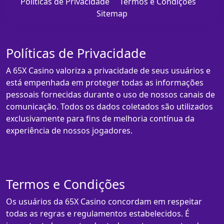
Políticas de Privacidade
Termos e Condições
Sitemap
Políticas de Privacidade
A 65X Casino valoriza a privacidade de seus usuários e
está empenhada em proteger todas as informações
pessoais fornecidas durante o uso de nossos canais de
comunicação. Todos os dados coletados são utilizados
exclusivamente para fins de melhoria contínua da
experiência de nossos jogadores.
Termos e Condições
Os usuários da 65X Casino concordam em respeitar
todas as regras e regulamentos estabelecidos. É