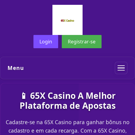
Login
Registrar-se
Menu
📱 65X Casino A Melhor
Plataforma de Apostas
Cadastre-se na 65X Casino para ganhar bônus no
cadastro e em cada recarga. Com a 65X Casino,