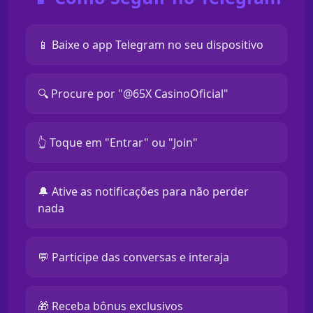
📱 Baixe o app Telegram no seu dispositivo
🔍 Procure por "@65X CasinoOficial"
👆 Toque em "Entrar" ou "Join"
🔔 Ative as notificações para não perder
nada
💬 Participe das conversas e interaja
🎁 Receba bônus exclusivos