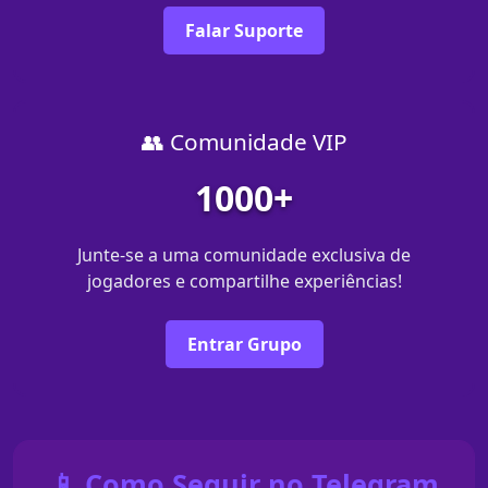
Falar Suporte
👥 Comunidade VIP
1000+
Junte-se a uma comunidade exclusiva de
jogadores e compartilhe experiências!
Entrar Grupo
📱 Como Seguir no Telegram