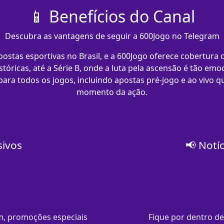
📱 Benefícios do Canal
Descubra as vantagens de seguir a 600Jogo no Telegram
ostas esportivas no Brasil, e a 600Jogo oferece cobertura c
stóricas, até a Série B, onde a luta pela ascensão é tão emo
para todos os jogos, incluindo apostas pré-jogo e ao viv
momento da ação.
sivos
📢 Notí
m, promoções especiais
Fique por dentro d