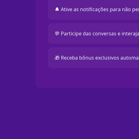
🔔 Ative as notificações para não p
💬 Participe das conversas e interaj
🎁 Receba bônus exclusivos autom