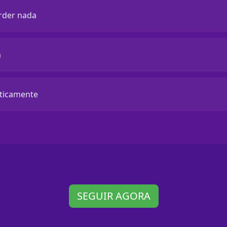
erder nada
a
aticamente
SEGUIR AGORA