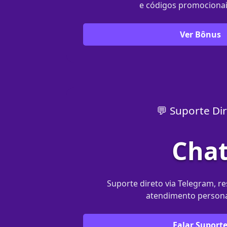
e códigos promocionai
Ver Bônus
💬 Suporte Di
Cha
Suporte direto via Telegram, r
atendimento persona
Falar Suport