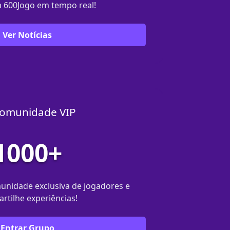
a 600Jogo em tempo real!
Ver Notícias
Comunidade VIP
1000+
unidade exclusiva de jogadores e
rtilhe experiências!
Entrar Grupo