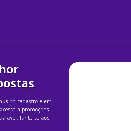
lhor
postas
nus no cadastro e em
 acesso a promoções
ualável. Junte-se aos