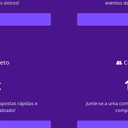
s únicos!
eventos d
reto
👥 
t
espostas rápidas e
Junte-se a uma com
lizado!
compa
e