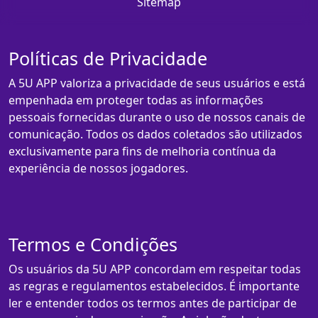
Sitemap
Políticas de Privacidade
A 5U APP valoriza a privacidade de seus usuários e está
empenhada em proteger todas as informações
pessoais fornecidas durante o uso de nossos canais de
comunicação. Todos os dados coletados são utilizados
exclusivamente para fins de melhoria contínua da
experiência de nossos jogadores.
Termos e Condições
Os usuários da 5U APP concordam em respeitar todas
as regras e regulamentos estabelecidos. É importante
ler e entender todos os termos antes de participar de