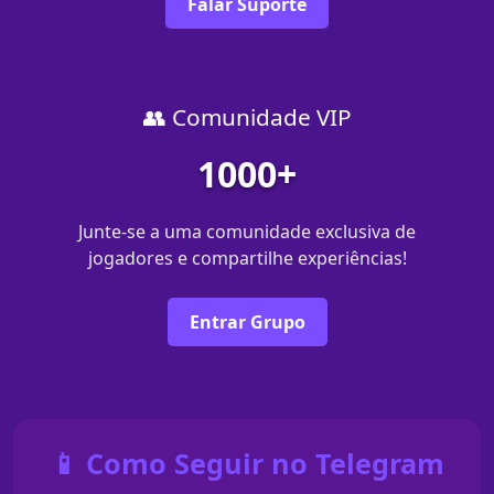
Falar Suporte
👥 Comunidade VIP
1000+
Junte-se a uma comunidade exclusiva de
jogadores e compartilhe experiências!
Entrar Grupo
📱 Como Seguir no Telegram