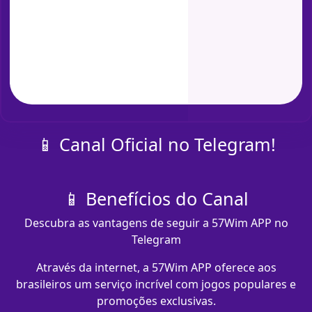
📱 Canal Oficial no Telegram!
📱 Benefícios do Canal
Descubra as vantagens de seguir a 57Wim APP no
Telegram
Através da internet, a 57Wim APP oferece aos
brasileiros um serviço incrível com jogos populares e
promoções exclusivas.