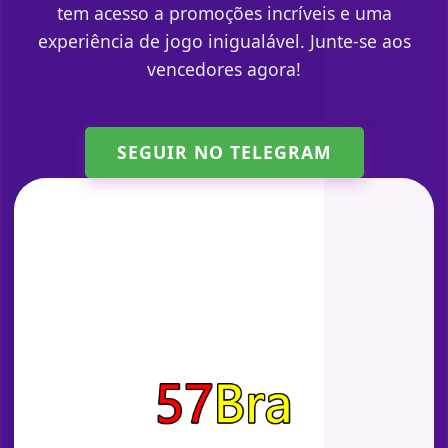
tem acesso a promoções incríveis e uma
experiência de jogo inigualável. Junte-se aos
vencedores agora!
SEGUIR NO TELEGRAM