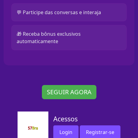
💬 Participe das conversas e interaja
🎁 Receba bônus exclusivos
automaticamente
SEGUIR AGORA
Acessos
Login
Registrar-se