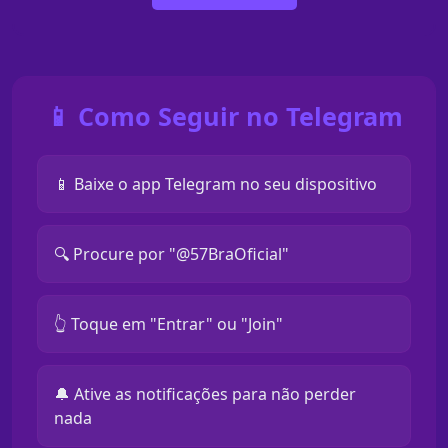
📱 Como Seguir no Telegram
📱 Baixe o app Telegram no seu dispositivo
🔍 Procure por "@57BraOficial"
👆 Toque em "Entrar" ou "Join"
🔔 Ative as notificações para não perder
nada