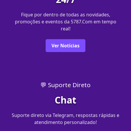
Fique por dentro de todas as novidades,
promoções e eventos da 5787.Com em tempo
real!
Ver Notícias
💬 Suporte Direto
Chat
Suporte direto via Telegram, respostas rápidas e
atendimento personalizado!