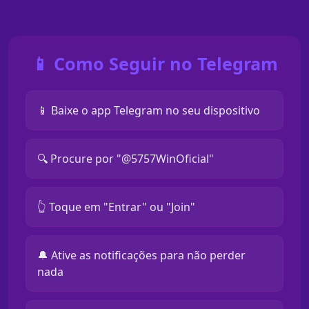
📱 Como Seguir no Telegram
📱 Baixe o app Telegram no seu dispositivo
🔍 Procure por "@5757WinOficial"
👆 Toque em "Entrar" ou "Join"
🔔 Ative as notificações para não perder
nada