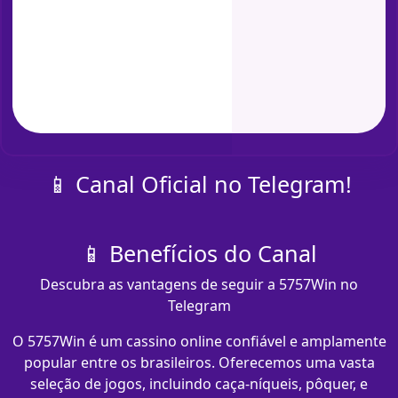
📱 Canal Oficial no Telegram!
📱 Benefícios do Canal
Descubra as vantagens de seguir a 5757Win no
Telegram
O 5757Win é um cassino online confiável e amplamente
popular entre os brasileiros. Oferecemos uma vasta
seleção de jogos, incluindo caça-níqueis, pôquer, e