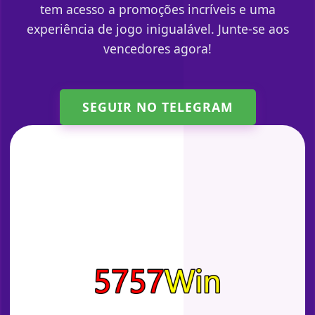
tem acesso a promoções incríveis e uma
experiência de jogo inigualável. Junte-se aos
vencedores agora!
SEGUIR NO TELEGRAM