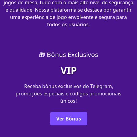
jogos de mesa, tudo com o mais alto nível de segurança
e qualidade. Nossa plataforma se destaca por garantir
uma experiência de jogo envolvente e segura para
todos os usuários.
🎁 Bônus Exclusivos
VIP
Receba bônus exclusivos do Telegram,
promoções especiais e códigos promocionais
únicos!
Ver Bônus