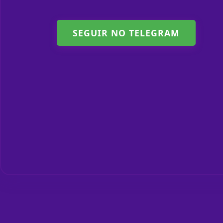
SEGUIR NO TELEGRAM