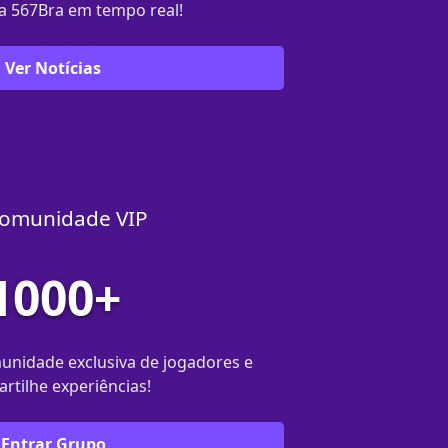
a 567Bra em tempo real!
Ver Notícias
Comunidade VIP
1000+
unidade exclusiva de jogadores e
rtilhe experiências!
Entrar Grupo