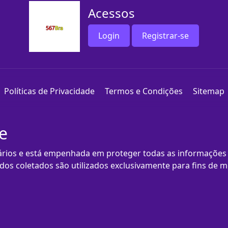
Acessos
Login
Registrar-se
Políticas de Privacidade
Termos e Condições
Sitemap
de
uários e está empenhada em proteger todas as informações
os coletados são utilizados exclusivamente para fins de m