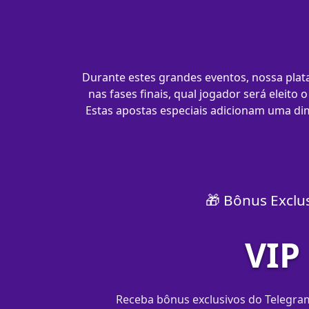
Durante estes grandes eventos, nossa plat
nas fases finais, qual jogador será elei
Estas apostas especiais adicionam uma dim
🎁 Bônus Exclu
VIP
Receba bônus exclusivos do Telegra