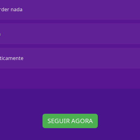
erder nada
a
aticamente
SEGUIR AGORA