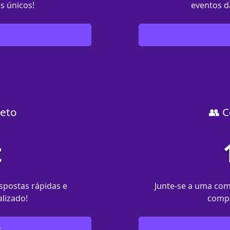
s únicos!
eventos d
reto
👥 
t
espostas rápidas e
Junte-se a uma com
lizado!
compa
e