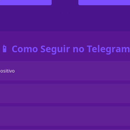
📱 Como Seguir no Telegram
ositivo