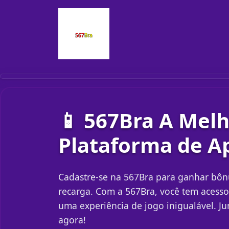
📱 567Bra A Mel
Plataforma de A
Cadastre-se na 567Bra para ganhar bôn
recarga. Com a 567Bra, você tem acesso
uma experiência de jogo inigualável. J
agora!