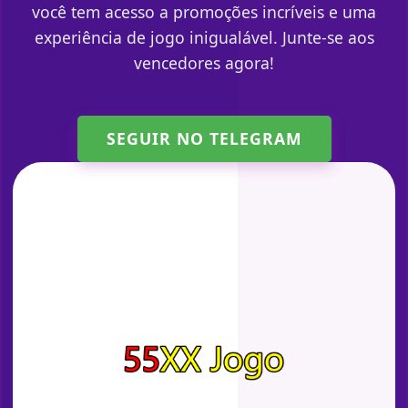
você tem acesso a promoções incríveis e uma
experiência de jogo inigualável. Junte-se aos
vencedores agora!
SEGUIR NO TELEGRAM