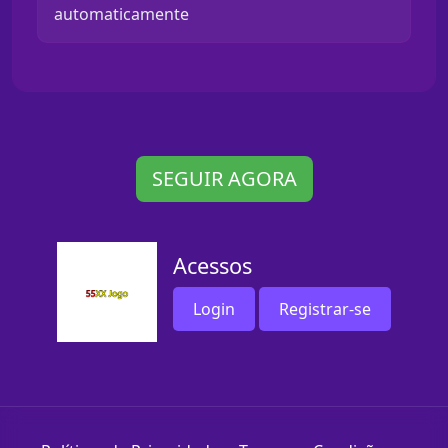
automaticamente
SEGUIR AGORA
Acessos
Login
Registrar-se