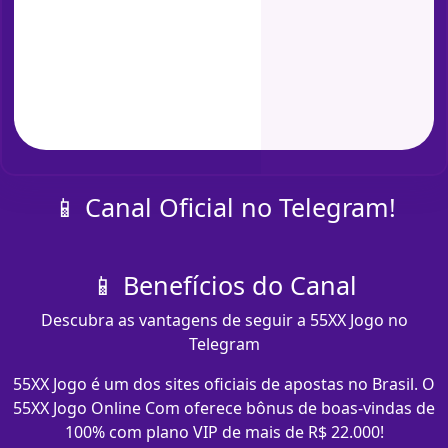
📱 Canal Oficial no Telegram!
📱 Benefícios do Canal
Descubra as vantagens de seguir a 55XX Jogo no
Telegram
55XX Jogo é um dos sites oficiais de apostas no Brasil. O
55XX Jogo Online Com oferece bônus de boas-vindas de
100% com plano VIP de mais de R$ 22.000!