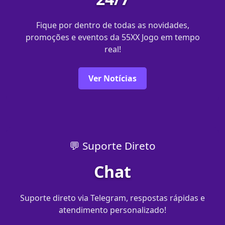
Fique por dentro de todas as novidades,
promoções e eventos da 55XX Jogo em tempo
real!
Ver Notícias
💬 Suporte Direto
Chat
Suporte direto via Telegram, respostas rápidas e
atendimento personalizado!