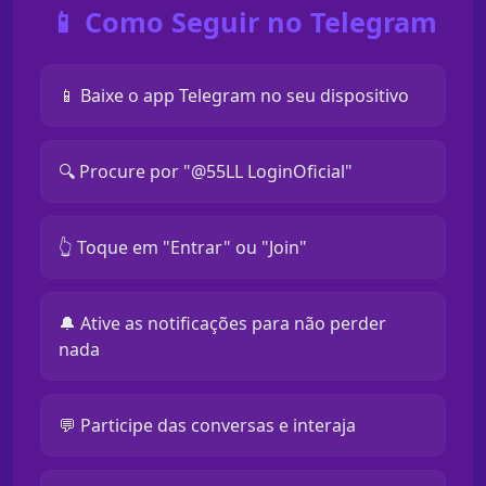
📱 Como Seguir no Telegram
📱 Baixe o app Telegram no seu dispositivo
🔍 Procure por "@55LL LoginOficial"
👆 Toque em "Entrar" ou "Join"
🔔 Ative as notificações para não perder
nada
💬 Participe das conversas e interaja