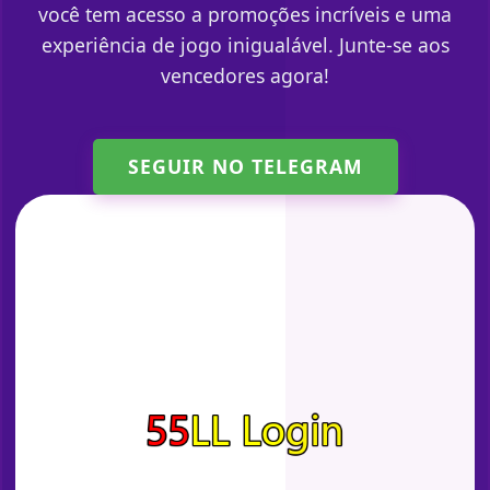
você tem acesso a promoções incríveis e uma
experiência de jogo inigualável. Junte-se aos
vencedores agora!
SEGUIR NO TELEGRAM