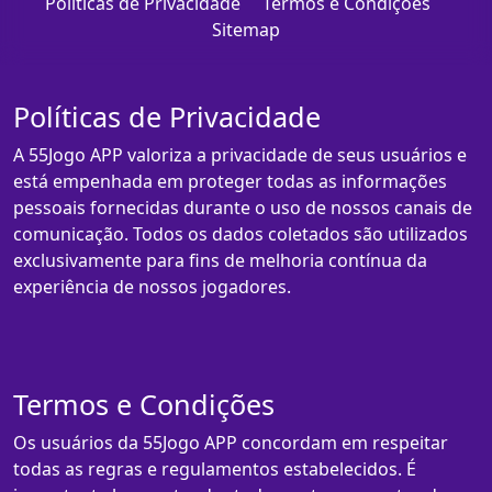
Políticas de Privacidade
Termos e Condições
Sitemap
Políticas de Privacidade
A 55Jogo APP valoriza a privacidade de seus usuários e
está empenhada em proteger todas as informações
pessoais fornecidas durante o uso de nossos canais de
comunicação. Todos os dados coletados são utilizados
exclusivamente para fins de melhoria contínua da
experiência de nossos jogadores.
Termos e Condições
Os usuários da 55Jogo APP concordam em respeitar
todas as regras e regulamentos estabelecidos. É