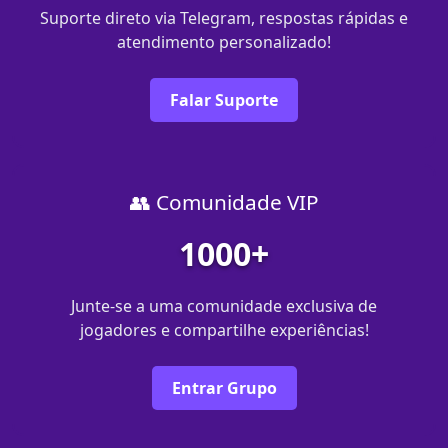
Suporte direto via Telegram, respostas rápidas e
atendimento personalizado!
Falar Suporte
👥 Comunidade VIP
1000+
Junte-se a uma comunidade exclusiva de
jogadores e compartilhe experiências!
Entrar Grupo