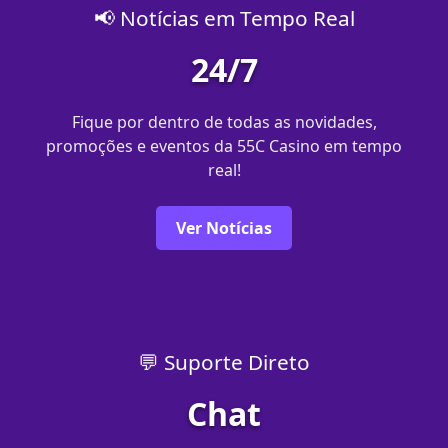
📢 Notícias em Tempo Real
24/7
Fique por dentro de todas as novidades,
promoções e eventos da 55C Casino em tempo
real!
Ver Notícias
💬 Suporte Direto
Chat