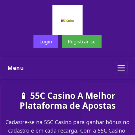
Login
Registrar-se
Menu
📱 55C Casino A Melhor
Plataforma de Apostas
Cadastre-se na 55C Casino para ganhar bônus no
cadastro e em cada recarga. Com a 55C Casino,