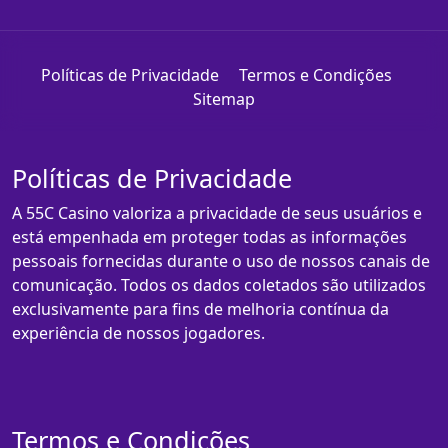
Políticas de Privacidade
Termos e Condições
Sitemap
Políticas de Privacidade
A 55C Casino valoriza a privacidade de seus usuários e
está empenhada em proteger todas as informações
pessoais fornecidas durante o uso de nossos canais de
comunicação. Todos os dados coletados são utilizados
exclusivamente para fins de melhoria contínua da
experiência de nossos jogadores.
Termos e Condições