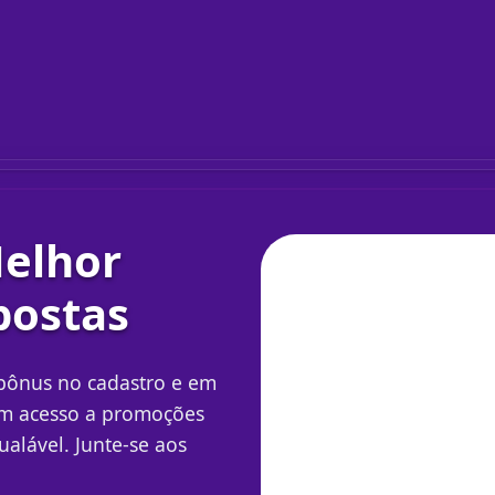
Melhor
postas
bônus no cadastro e em
em acesso a promoções
ualável. Junte-se aos