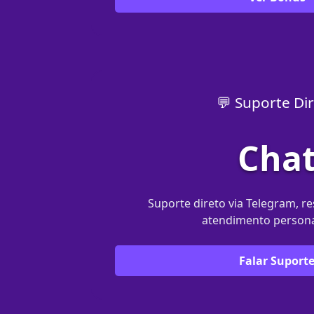
💬 Suporte Di
Cha
Suporte direto via Telegram, r
atendimento persona
Falar Suport