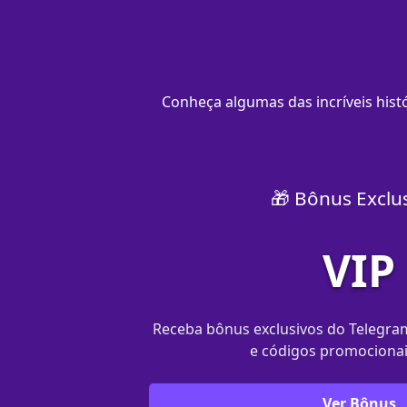
Conheça algumas das incríveis hist
🎁 Bônus Exclu
VIP
Receba bônus exclusivos do Telegra
e códigos promocionai
Ver Bônus