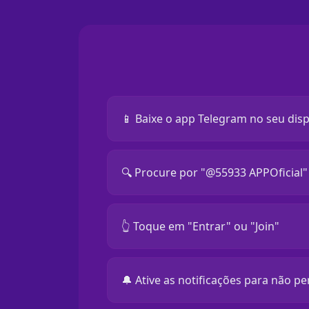
📱 Baixe o app Telegram no seu disp
🔍 Procure por "@55933 APPOficial"
👆 Toque em "Entrar" ou "Join"
🔔 Ative as notificações para não p