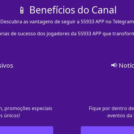
📱 Benefícios do Canal
Descubra as vantagens de seguir a 55933 APP no Telegram
órias de sucesso dos jogadores da 55933 APP que transfor
sivos
📢 Notí
m, promoções especiais
Fique por dentro d
s únicos!
eventos da