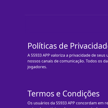
Políticas de Privacida
A 55933 APP valoriza a privacidade de seus
nossos canais de comunicação. Todos os dad
jogadores.
Termos e Condições
Os usuários da 55933 APP concordam em res