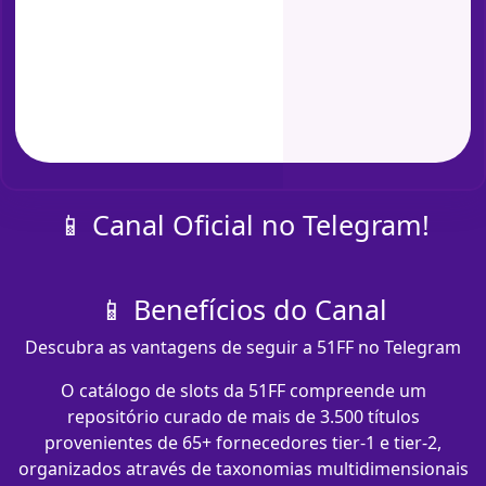
📱 Canal Oficial no Telegram!
📱 Benefícios do Canal
Descubra as vantagens de seguir a 51FF no Telegram
O catálogo de slots da 51FF compreende um
repositório curado de mais de 3.500 títulos
provenientes de 65+ fornecedores tier-1 e tier-2,
organizados através de taxonomias multidimensionais