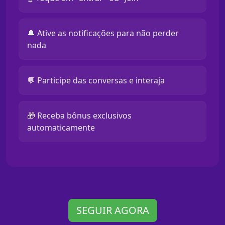
🔔 Ative as notificações para não perder
nada
💬 Participe das conversas e interaja
🎁 Receba bônus exclusivos
automaticamente
SEGUIR AGORA