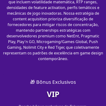
que incluem volatilidade matemática, RTP ranges,
densidades de feature activation, perfis temáticos e
mecânicas de jogo inovadoras. Nossa estratégia de
content acquisition prioriza diversificação de
fornecedores para mitigar riscos de concentração,
mantendo partnerships estratégicas com
desenvolvedores premium como NetEnt, Pragmatic
Play, Play'n GO, Microgaming/Games Global, Push
Gaming, Nolimit City e Red Tiger, que coletivamente
representam os padrões de excelência em game design
contemporâneo.
🎁 Bônus Exclusivos
VIP