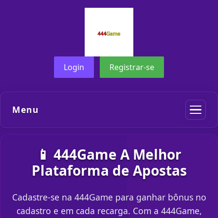
Login
Registrar-se
Menu
📱 444Game A Melhor
Plataforma de Apostas
Cadastre-se na 444Game para ganhar bônus no
cadastro e em cada recarga. Com a 444Game,