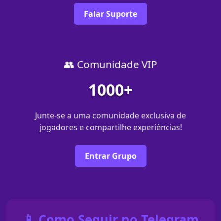
Falar Suporte
👥 Comunidade VIP
1000+
Junte-se a uma comunidade exclusiva de
jogadores e compartilhe experiências!
Entrar Grupo
📱 Como Seguir no Telegram