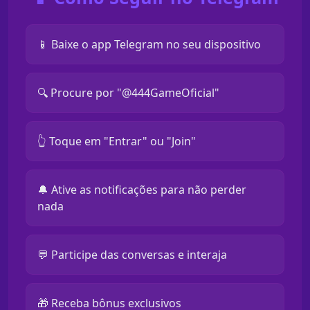
📱 Baixe o app Telegram no seu dispositivo
🔍 Procure por "@444GameOficial"
👆 Toque em "Entrar" ou "Join"
🔔 Ative as notificações para não perder
nada
💬 Participe das conversas e interaja
🎁 Receba bônus exclusivos