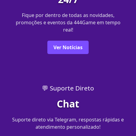
Fique por dentro de todas as novidades,
promoções e eventos da 444Game em tempo
real!
Ver Notícias
💬 Suporte Direto
Chat
Suporte direto via Telegram, respostas rápidas e
atendimento personalizado!