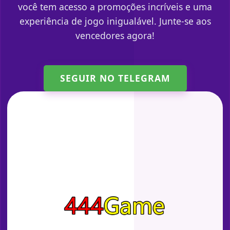
você tem acesso a promoções incríveis e uma
experiência de jogo inigualável. Junte-se aos
vencedores agora!
SEGUIR NO TELEGRAM