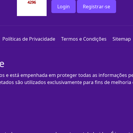
Login
Registrar-se
Políticas de Privacidade
Termos e Condições
Sitemap
de
rios e está empenhada em proteger todas as informações p
tados são utilizados exclusivamente para fins de melhoria