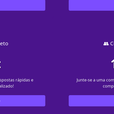
reto
👥 
t
espostas rápidas e
Junte-se a uma com
lizado!
compa
e