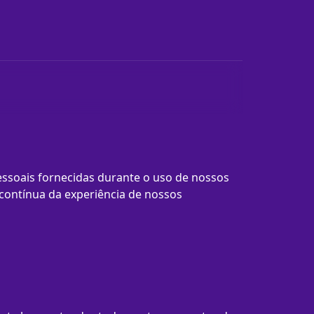
essoais fornecidas durante o uso de nossos
 contínua da experiência de nossos