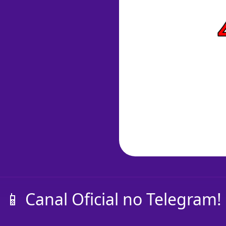
📱 Canal Oficial no Telegram!