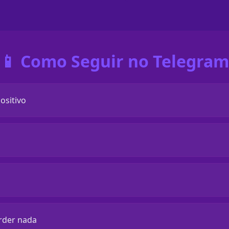
📱 Como Seguir no Telegram
ositivo
erder nada