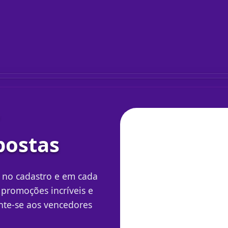
postas
 no cadastro e em cada
 promoções incríveis e
unte-se aos vencedores