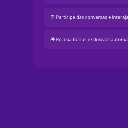
💬 Participe das conversas e interaj
🎁 Receba bônus exclusivos autom