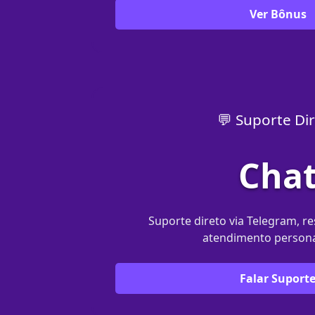
Ver Bônus
💬 Suporte Di
Cha
Suporte direto via Telegram, r
atendimento persona
Falar Suport