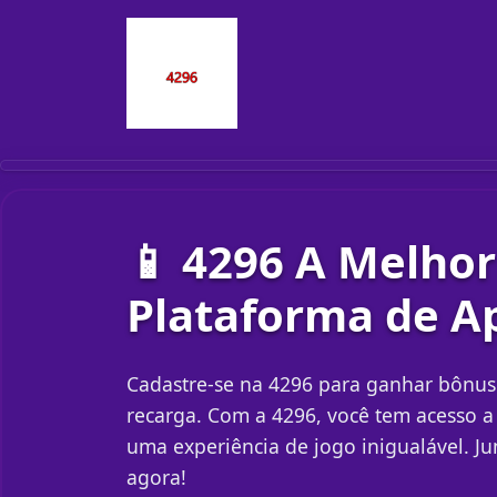
📱 4296 A Melhor
Plataforma de A
Cadastre-se na 4296 para ganhar bônus
recarga. Com a 4296, você tem acesso a
uma experiência de jogo inigualável. J
agora!