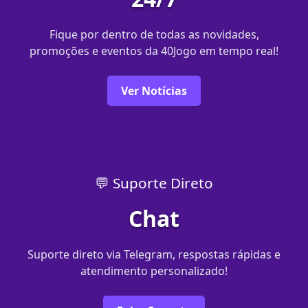
Fique por dentro de todas as novidades,
promoções e eventos da 40Jogo em tempo real!
Ver Notícias
💬 Suporte Direto
Chat
Suporte direto via Telegram, respostas rápidas e
atendimento personalizado!