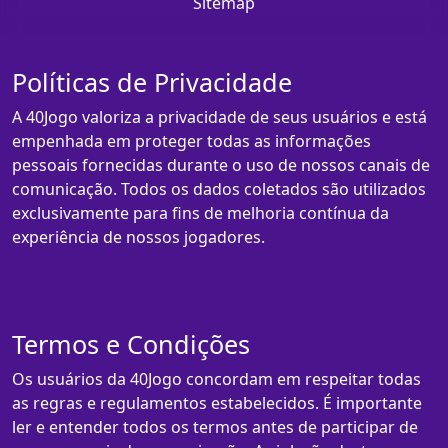
Sitemap
Políticas de Privacidade
A 40Jogo valoriza a privacidade de seus usuários e está
empenhada em proteger todas as informações
pessoais fornecidas durante o uso de nossos canais de
comunicação. Todos os dados coletados são utilizados
exclusivamente para fins de melhoria contínua da
experiência de nossos jogadores.
Termos e Condições
Os usuários da 40Jogo concordam em respeitar todas
as regras e regulamentos estabelecidos. É importante
ler e entender todos os termos antes de participar de