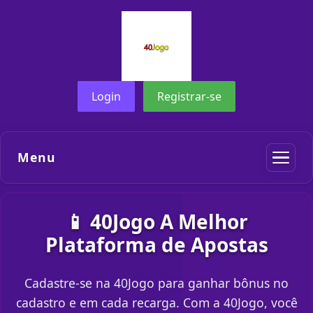
Login
Registrar-se
Menu
📱 40Jogo A Melhor
Plataforma de Apostas
Cadastre-se na 40Jogo para ganhar bônus no
cadastro e em cada recarga. Com a 40Jogo, você