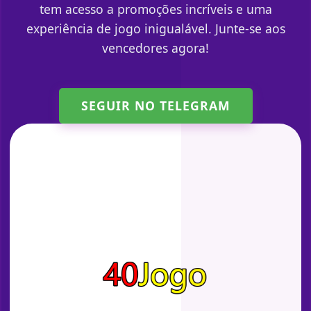
tem acesso a promoções incríveis e uma
experiência de jogo inigualável. Junte-se aos
vencedores agora!
SEGUIR NO TELEGRAM