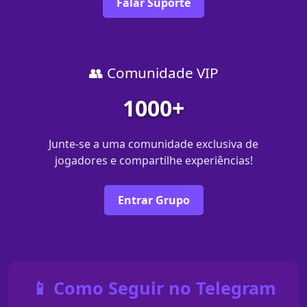
Falar Suporte
👥 Comunidade VIP
1000+
Junte-se a uma comunidade exclusiva de
jogadores e compartilhe experiências!
Entrar Grupo
📱 Como Seguir no Telegram