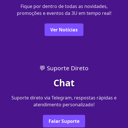
Fique por dentro de todas as novidades,
promoções e eventos da 3U em tempo real!
Ver Notícias
💬 Suporte Direto
Chat
Suporte direto via Telegram, respostas rápidas e
atendimento personalizado!
Falar Suporte