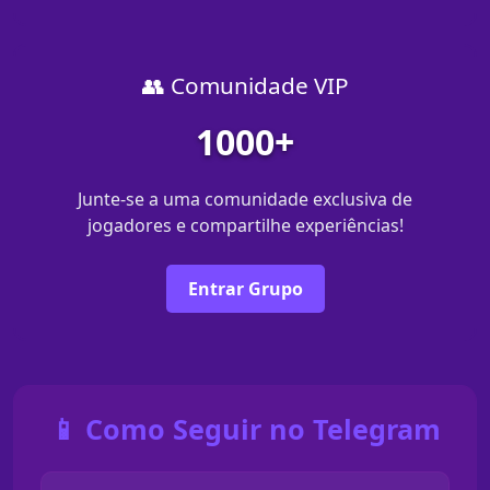
👥 Comunidade VIP
1000+
Junte-se a uma comunidade exclusiva de
jogadores e compartilhe experiências!
Entrar Grupo
📱 Como Seguir no Telegram