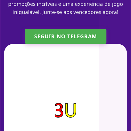
promoções incríveis e uma experiência de jogo
inigualável. Junte-se aos vencedores agora!
SEGUIR NO TELEGRAM