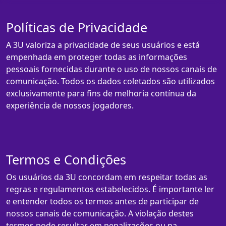
Políticas de Privacidade
A 3U valoriza a privacidade de seus usuários e está
empenhada em proteger todas as informações
pessoais fornecidas durante o uso de nossos canais de
comunicação. Todos os dados coletados são utilizados
exclusivamente para fins de melhoria contínua da
experiência de nossos jogadores.
Termos e Condições
Os usuários da 3U concordam em respeitar todas as
regras e regulamentos estabelecidos. É importante ler
e entender todos os termos antes de participar de
nossos canais de comunicação. A violação destes
termos pode resultar em penalizações ou na