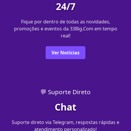
24/7
Fique por dentro de todas as novidades,
promoções e eventos da 33Big.Com em tempo
real!
Ver Notícias
💬 Suporte Direto
Chat
Suporte direto via Telegram, respostas rápidas e
atendimento personalizado!