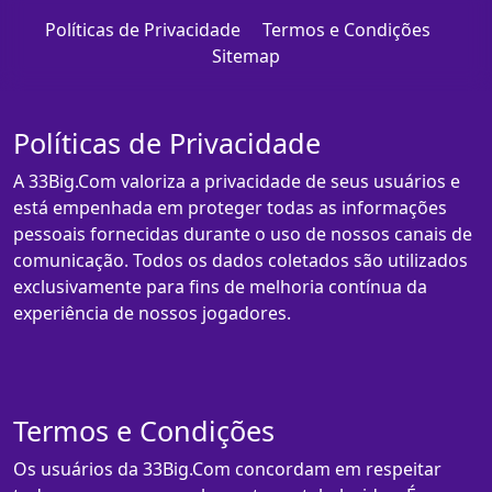
Políticas de Privacidade
Termos e Condições
Sitemap
Políticas de Privacidade
A 33Big.Com valoriza a privacidade de seus usuários e
está empenhada em proteger todas as informações
pessoais fornecidas durante o uso de nossos canais de
comunicação. Todos os dados coletados são utilizados
exclusivamente para fins de melhoria contínua da
experiência de nossos jogadores.
Termos e Condições
Os usuários da 33Big.Com concordam em respeitar