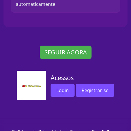
automaticamente
SEGUIR AGORA
Acessos
Login
Registrar-se