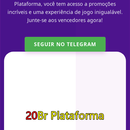
Plataforma, você tem acesso a promoções
incríveis e uma experiência de jogo inigualável.
Junte-se aos vencedores agora!
SEGUIR NO TELEGRAM