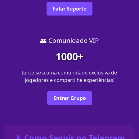
Falar Suporte
👥 Comunidade VIP
1000+
Junte-se a uma comunidade exclusiva de
jogadores e compartilhe experiências!
Entrar Grupo
📱 Como Seguir no Telegram