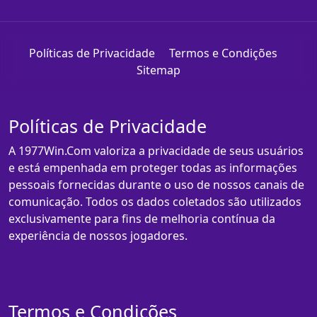
Políticas de Privacidade
Termos e Condições
Sitemap
Políticas de Privacidade
A 1977Win.Com valoriza a privacidade de seus usuários
e está empenhada em proteger todas as informações
pessoais fornecidas durante o uso de nossos canais de
comunicação. Todos os dados coletados são utilizados
exclusivamente para fins de melhoria contínua da
experiência de nossos jogadores.
Termos e Condições