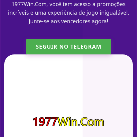
1977Win.Com, você tem acesso a promoções
incríveis e uma experiência de jogo inigualável.
Junte-se aos vencedores agora!
SEGUIR NO TELEGRAM