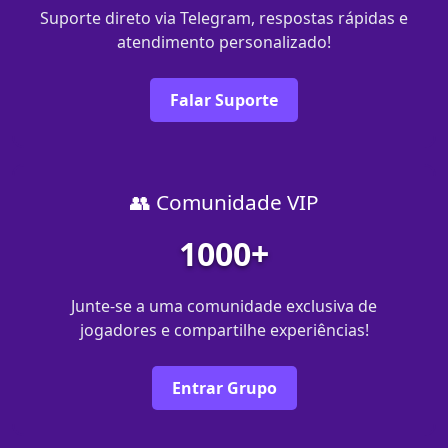
Suporte direto via Telegram, respostas rápidas e
atendimento personalizado!
Falar Suporte
👥 Comunidade VIP
1000+
Junte-se a uma comunidade exclusiva de
jogadores e compartilhe experiências!
Entrar Grupo