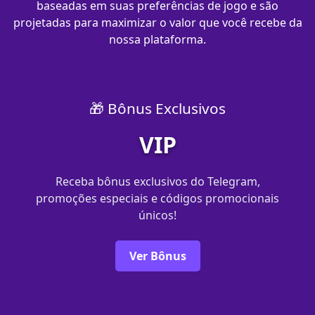
baseadas em suas preferências de jogo e são
projetadas para maximizar o valor que você recebe da
nossa plataforma.
🎁 Bônus Exclusivos
VIP
Receba bônus exclusivos do Telegram,
promoções especiais e códigos promocionais
únicos!
Ver Bônus