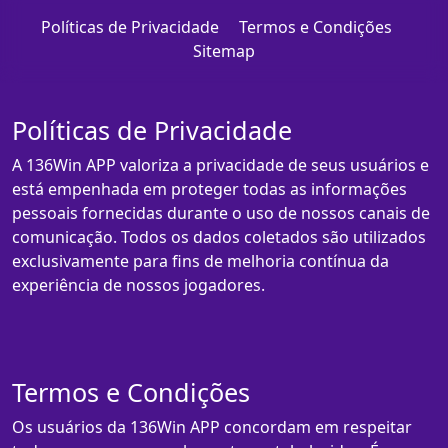
Políticas de Privacidade
Termos e Condições
Sitemap
Políticas de Privacidade
A 136Win APP valoriza a privacidade de seus usuários e
está empenhada em proteger todas as informações
pessoais fornecidas durante o uso de nossos canais de
comunicação. Todos os dados coletados são utilizados
exclusivamente para fins de melhoria contínua da
experiência de nossos jogadores.
Termos e Condições
Os usuários da 136Win APP concordam em respeitar