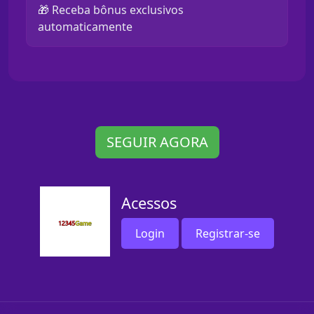
🎁 Receba bônus exclusivos
automaticamente
SEGUIR AGORA
Acessos
Login
Registrar-se