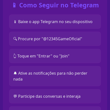
📱 Como Seguir no Telegram
📱 Baixe o app Telegram no seu dispositivo
🔍 Procure por "@12345GameOficial"
👆 Toque em "Entrar" ou "Join"
🔔 Ative as notificações para não perder
nada
💬 Participe das conversas e interaja