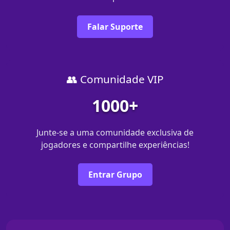
Falar Suporte
👥 Comunidade VIP
1000+
Junte-se a uma comunidade exclusiva de
jogadores e compartilhe experiências!
Entrar Grupo