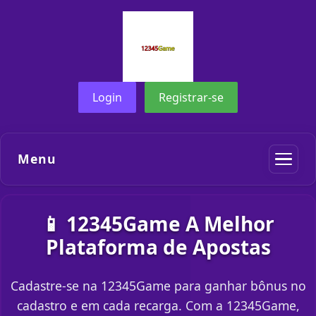
Login
Registrar-se
Menu
📱 12345Game A Melhor
Plataforma de Apostas
Cadastre-se na 12345Game para ganhar bônus no
cadastro e em cada recarga. Com a 12345Game,