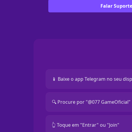
Falar Suport
📱 Baixe o app Telegram no seu disp
🔍 Procure por "@077 GameOficial"
👆 Toque em "Entrar" ou "Join"