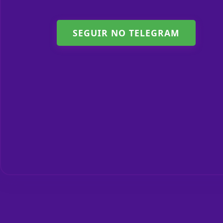
SEGUIR NO TELEGRAM