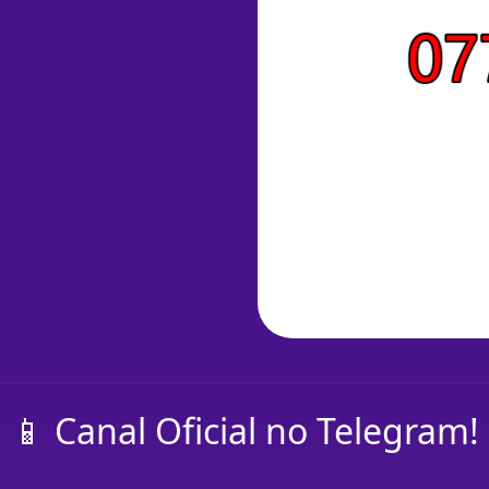
📱 Canal Oficial no Telegram!