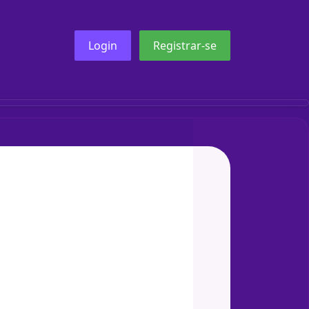
Login
Registrar-se