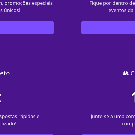
m, promoções especiais
Fique por dentro d
s únicos!
eventos da
reto
👥 
t
espostas rápidas e
Junte-se a uma com
lizado!
compa