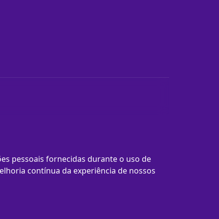
es pessoais fornecidas durante o uso de
elhoria contínua da experiência de nossos