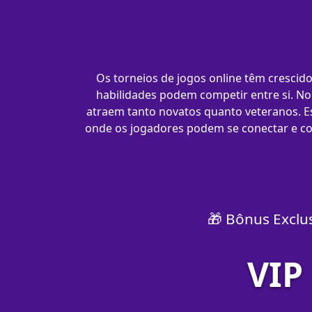
Os torneios de jogos online têm cresci
habilidades podem competir entre si. No
atraem tanto novatos quanto veteranos. 
onde os jogadores podem se conectar e com
🎁 Bônus Exclu
VIP